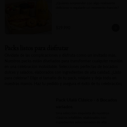
¿Quieres sorprender con algo realmente 
delicioso o regalarte un momento francés?

Nuestra Box Bonjour Ulalá es la opción 
ideal, incluye un croissant crujiente, jugo 
natural, fruta fresca de estación, dos 
$29.990
piezas de mini bollería a elección y un kit 
para bebida caliente que consta de té y 
café. Un detalle gourmet que acaricia, 
seduce y convierte cualquier mañana en 
Packs listos para disfrutar
un pequeño lujo.
Olvídate de las complicaciones y disfruta como un invitado más.
Nuestros packs están diseñados para transformar cualquier reunión
en una celebración inolvidable. Selecciones perfectas de bocados
dulces y salados, elaborados con ingredientes de alta calidad. ¿Listo
para celebrar? Elige el tamaño de tu pack, relájate y deja todo en
nuestras manos. Haz tu pedido y asegura el éxito de tu celebración¡
Pack Ulalá Clásico - 6 Bocados
variados
Una selección exquisita de nuestros 
clásicos infalibles, elaborados con 
ingredientes seleccionados de alta 
calidad. El equilibrio perfecto entre 