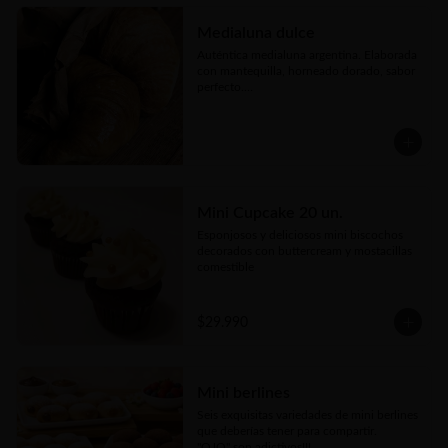
tierno corazón de queso fundido y 
topping de reducción de vino

Medialuna dulce
🥖 25 Mozzarella Sticks: Dedos de queso 
Auténtica medialuna argentina. Elaborada 
mozzarella premium empanizados y ultra 
con mantequilla, horneado dorado, sabor 
crujientes acompañados de salsa untable
perfecto.

Disponible en tres versiones: 
espolvoreada con azúcar flor, rellenas con 
manjar o con crema pastelera.
Mini Cupcake 20 un.
Esponjosos y deliciosos mini biscochos 
decorados con buttercream y mostacillas 
comestible
$29.990
Mini berlines
Seis exquisitas variedades de mini berlines 
que deberías tener para compartir. 

"OJO" son adictivos!!!
