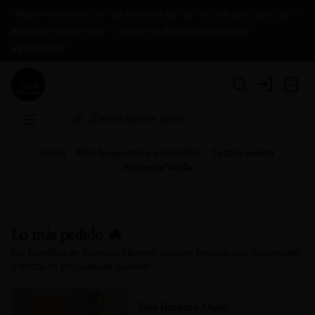
“Reserva online con un mínimo de 48 hrs. de anticipación /
atención empresas / Confirma disponibilidad por
WhatsApp”.
Login
¿Dónde quieres pedir?
Inicio
Pide banquetería a domicilio
Cotizar evento
Arriendar Vajilla
Lo más pedido 🔥
Los favoritos de nuestros clientes: sabores frescos, que sorprenden
y destacan en cualquier ocasión
Box Bonjour Ulalá