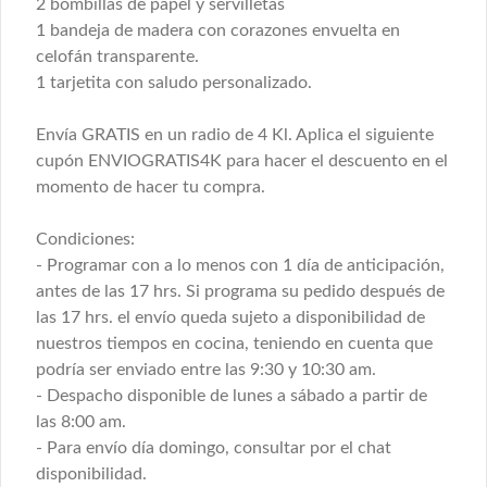
2 bombillas de papel y servilletas
1 bandeja de madera con corazones envuelta en
celofán transparente.
Pisco sour menta jengibre 1 lt.
1 tarjetita con saludo personalizado.
Refrescante y original combinación de 
pisco sour con menta y jengibre. Mezclar 
con hielo y agitar para lograr la espuma 
Envía GRATIS en un radio de 4 Kl. Aplica el siguiente
deseada.
cupón ENVIOGRATIS4K para hacer el descuento en el
momento de hacer tu compra.
$12.000
Condiciones:
Postres y Tortas
- Programar con a lo menos con 1 día de anticipación,
antes de las 17 hrs. Si programa su pedido después de
las 17 hrs. el envío queda sujeto a disponibilidad de
Mini postres
nuestros tiempos en cocina, teniendo en cuenta que
Mix de mini postres ideales para dar el 
podría ser enviado entre las 9:30 y 10:30 am.
toque dulce a tus banquetes.

Selecciona tus variedades (mínimo 20 
- Despacho disponible de lunes a sábado a partir de
unidades)

las 8:00 am.
Pedir con 4 días de anticipación, o 
$48.000 Programar con
consultar disponibilidad por nuestro chat 
- Para envío día domingo, consultar por el chat
con 4 dias de anticipación
en linea.
disponibilidad.