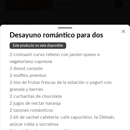
(rinde de 4 a 5 porciones)
natural, fruta fresca de estación, dos 
$29.990
piezas de mini bollería a elección y un kit 
para bebida caliente que consta de té y 
café. Un detalle gourmet que acaricia, 
seduce y convierte cualquier mañana en 
Para beber
un pequeño lujo.
Desayuno romántico para dos
Lulo sour
Este producto no esta disponible
El favorito de nuestros banquetes!!! 
2 croissant curvo relleno con jamón-queso o
Perfecta combinación de pisco, jugo de 
limón, pulpa de lulo y jarabe de goma. 
vegetariano capresse
Todo ello agítalo en coctelera con hielo y 
2 donut corazón
servir.
2 muffins premiun
$12.000
2 mix de frutas frescas de la estación o yogurt con
granola y berries
Bebidas grandes a elección
2 cucharitas de chocolate
2 jugos de nectar naranja
2 tazones románticos
2 kit de sachet cafetería: café capuchino, te Dilmah,
azúcar rubia y sucralosa