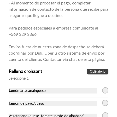
- Al momento de procesar el pago, completar
información de contacto de la persona que recibe para
Torta de Merengue
asegurar que llegue a destino.
"Frambuesa o Lúcuma manjar"
12 a 15 personas
Deliciosos discos de merengue horneados 
artesanalmente decorados con crema de 
Para pedidos especiales a empresa comunícate al
nata vegetal que proporciona un sabor 
+569 329 3366
suave, dulce (pero no empalagoso) y 
$20.000 Programa tu torta
ligeramente avainillado.

con 4 días de anticipación
Envíos fuera de nuestra zona de despacho se deberá
Elaboramos con dos tipos de rellenos a 
elección:

coordinar por Didi, Uber u otro sistema de envío por
Para regalar
- Fruta fresca y mermelada cacera de 
cuenta del cliente. Contactar vía chat de esta página.
frambuesa.

Ideales para ocasiones especiales, sorprender o regalonear a tu
- Pulpa de lúcuma y manjar.
persona favorita, incluso PARA TI!
Relleno croissant
Obligatorio
Seleccione 1
Box Bonjour Ulalá
¿Quieres sorprender con algo realmente 
Jamón artesanal/queso
delicioso o regalarte un momento francés?

Nuestra Box Bonjour Ulalá es la opción 
Jamón de pavo/queso
ideal, incluye un croissant crujiente, jugo 
natural, fruta fresca de estación, dos 
$29.990
piezas de mini bollería a elección y un kit 
Vegetariano (queso, tomate, pesto de albahaca)