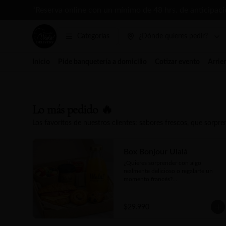
“Reserva online con un mínimo de 48 hrs. de anticipac
Categorías
¿Dónde quieres pedir?
Inicio
Pide banquetería a domicilio
Cotizar evento
Arrien
Lo más pedido 🔥
Los favoritos de nuestros clientes: sabores frescos, que sorpr
Box Bonjour Ulalá
¿Quieres sorprender con algo 
realmente delicioso o regalarte un 
momento francés?

Nuestra Box Bonjour Ulalá es la 
opción ideal, incluye un croissant 
$29.990
crujiente, jugo natural, fruta fresca de 
estación, dos piezas de mini bollería a 