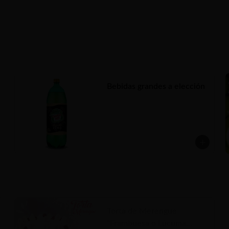
Bebidas grandes a elección
Torta de Merengue
"Frambuesa o Lúcuma