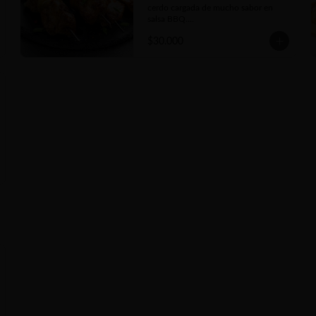
cerdo cargada de mucho sabor en 
salsa BBQ.

40 grs. c/u
$30.000