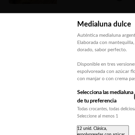
Medialuna dulce
Auténtica medialuna argent
Elaborada con mantequilla
dorado, sabor perfecto.
Disponible en tres versione
espolvoreada con azúcar flo
con manjar o con crema pas
Tapaditos en mini croissant
Selecciona las medialuna
20 un.
de tu preferencia
Relleno a elección. 35 gr. c/u
Todas crocantes, todas delicios
Seleccione al menos 1
Estimados clientes, si tiene un requerimiento para HOY o en
$29.900
Clo
menos de 24 hrs., consulte por whatsapp disponibilidad. Por
12 unid. Clásica,
su atención, gracias
espolvoreadas con azúcar