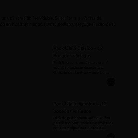
una celebración inolvidable. Selecciones perfectas de
todo en nuestras manos. Haz tu pedido y asegura el éxito de tu
Pack Ulalá Clásico - 12
Bocados variados
Pack fresco, contundente y con el 
equilibrio perfecto de texturas. 
Olvídate de planificar y deleita a 
todos con un menú cocktail premium 
de 12 variedades gourmet listas para 
servir. Ideal para celebraciones 
especiales y reuniones exclusivas 
donde cada detalle cuenta.

Pack Ulalá premium - 12
Tu experiencia incluye:

bocados variados
* Mini croissant mousse de salmón

Pack de gastronomía boutique lista 
* Mini ciabatta champiñones 
para servir. Sorprende a tus invitados 
salteados, mayo y berros

con una propuesta culinaria de 
* Brioche ave palta / ave pimentón

primer nivel que equilibra charcutería 
* Mini brocheta capresse con queso 
fina, bocados marinos seleccionados, 