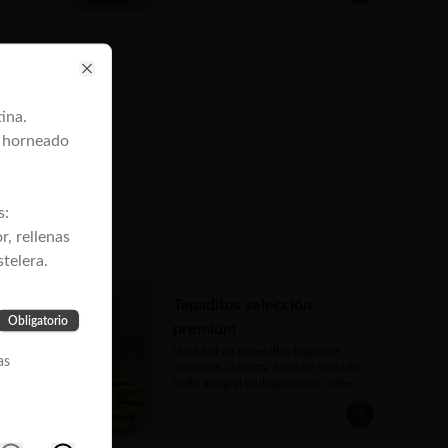
Close
ina.
, horneado
s:
r, rellenas
telera.
Tapaditos selección
Obligatorio
premium
Variedad de panecillos baguette, 
as
croissant, ciabatta, brioche ovalado, 
bollo integral multigrano con rellenos 
a elección. (40 a 45 grs. c/u)

Maximo 2 tipos de panecillos y 2 
se
tipos de rellenos a elección.
