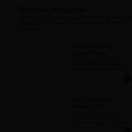
elección y un kit para bebida caliente 
que consta de té y café. Un detalle 
Packs listos para disfrutar
gourmet que acaricia, seduce y 
convierte cualquier mañana en un 
Olvídate de las complicaciones y disfruta como un invitado má
pequeño lujo.
bocados dulces y salados, elaborados con ingredientes de alta c
celebración¡
Pack Ulalá Clásico - 6
Bocados variados
Una selección exquisita de nuestros 
clásicos infalibles, elaborados con 
ingredientes seleccionados de alta 
calidad. El equilibrio perfecto entre 
frescura, toques calientes y un final 
dulce para transformar tu reunión en 
un evento memorable.

Incluye:

Pack Ulalá Premium - 6
* Sandwich en pancito  brioche 
Bocados variados
relleno con Jamón pierna artesanal y 
queso gouda

Disfruta de una experiencia de alta 
* Mini croissant capresse de Queso 
gama en casa. Una propuesta 
gouda, tomate cherry y pesto casero 
exclusiva que combina charcutería 
de albahaca

fina, la frescura del queso 
* Brocheta de queso mantecoso, 
bocconcini, bocados calientes de 