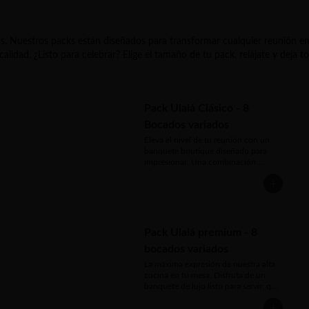
s. Nuestros packs están diseñados para transformar cualquier reunión en 
alidad. ¿Listo para celebrar? Elige el tamaño de tu pack, relájate y deja 
Pack Ulalá Clásico - 8
Bocados variados
Eleva el nivel de tu reunión con un 
banquete boutique diseñado para 
impresionar. Una combinación 
perfecta de bocados calientes con 
salsas artesanales, sándwiches frescos 
y un doble final dulce que todos 
amarán.

El menú incluye:

Pack Ulalá premium - 8
* Mini sándwiches en pan brioche 
bocados variados
rellenos de ave palta y ave pimentón

* Mini croissant  vegetariano con 
La máxima expresión de nuestra alta 
queso, tomate cherry pesto

cocina en tu mesa. Disfruta de un 
* Mini brocheta de jamón de pavo, 
banquete de lujo listo para servir, que 
tomate cherry, cubo de queso 
fusiona la frescura del salmón 
mantecoso a las finas hierbas

ahumado, crujientes camarones al 