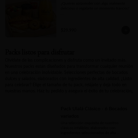
¿Quieres sorprender con algo realmente 
delicioso o regalarte un momento francés?

Nuestra Box Bonjour Ulalá es la opción 
ideal, incluye un croissant crujiente, jugo 
natural, fruta fresca de estación, dos 
$29.990
piezas de mini bollería a elección y un kit 
para bebida caliente que consta de té y 
café. Un detalle gourmet que acaricia, 
seduce y convierte cualquier mañana en 
Packs listos para disfrutar
un pequeño lujo.
Olvídate de las complicaciones y disfruta como un invitado más.
Nuestros packs están diseñados para transformar cualquier reunión
en una celebración inolvidable. Selecciones perfectas de bocados
dulces y salados, elaborados con ingredientes de alta calidad. ¿Listo
para celebrar? Elige el tamaño de tu pack, relájate y deja todo en
nuestras manos. Haz tu pedido y asegura el éxito de tu celebración¡
Pack Ulalá Clásico - 6 Bocados
variados
Una selección exquisita de nuestros 
clásicos infalibles, elaborados con 
ingredientes seleccionados de alta 
calidad. El equilibrio perfecto entre 