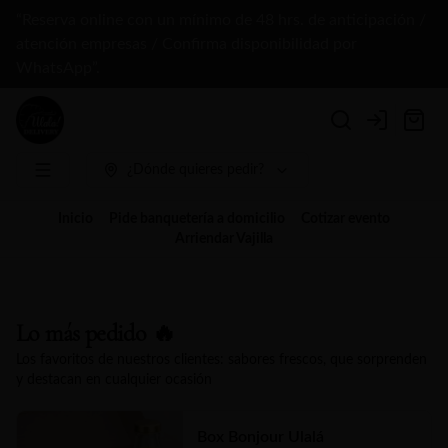
“Reserva online con un mínimo de 48 hrs. de anticipación /
atención empresas / Confirma disponibilidad por
WhatsApp”.
Login
¿Dónde quieres pedir?
Inicio
Pide banquetería a domicilio
Cotizar evento
Arriendar Vajilla
Lo más pedido 🔥
Los favoritos de nuestros clientes: sabores frescos, que sorprenden
y destacan en cualquier ocasión
Box Bonjour Ulalá