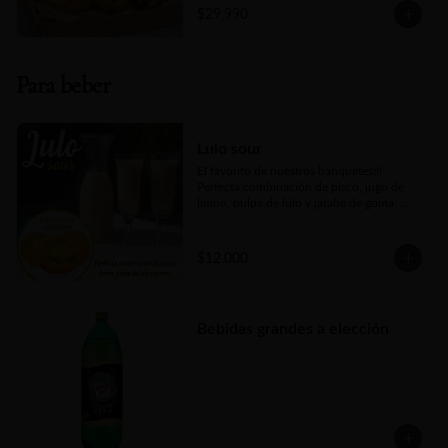
(rinde de 4 a 5 porciones)
natural, fruta fresca de estación, dos 
$29.990
piezas de mini bollería a elección y un kit 
para bebida caliente que consta de té y 
café. Un detalle gourmet que acaricia, 
seduce y convierte cualquier mañana en 
Para beber
un pequeño lujo.
Lulo sour
El favorito de nuestros banquetes!!! 
Perfecta combinación de pisco, jugo de 
limón, pulpa de lulo y jarabe de goma. 
Todo ello agítalo en coctelera con hielo y 
servir.
$12.000
Bebidas grandes a elección