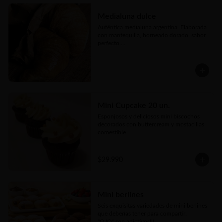
tierno corazón de queso fundido y 
topping de reducción de vino

Medialuna dulce
🥖 25 Mozzarella Sticks: Dedos de queso 
Auténtica medialuna argentina. Elaborada 
mozzarella premium empanizados y ultra 
con mantequilla, horneado dorado, sabor 
crujientes acompañados de salsa untable
perfecto.

Disponible en tres versiones: 
espolvoreada con azúcar flor, rellenas con 
manjar o con crema pastelera.
Mini Cupcake 20 un.
Esponjosos y deliciosos mini biscochos 
decorados con buttercream y mostacillas 
comestible
$29.990
Mini berlines
Seis exquisitas variedades de mini berlines 
que deberías tener para compartir. 

"OJO" son adictivos!!!
