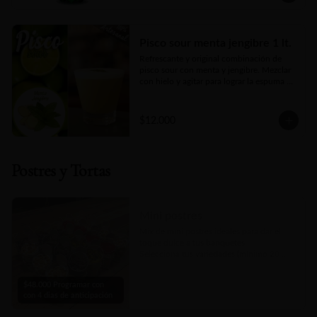
Pisco sour menta jengibre 1 lt.
Refrescante y original combinación de 
pisco sour con menta y jengibre. Mezclar 
con hielo y agitar para lograr la espuma 
deseada.
$12.000
Postres y Tortas
Mini postres
Mix de mini postres ideales para dar el 
toque dulce a tus banquetes.

Selecciona tus variedades (mínimo 20 
unidades)

Pedir con 4 días de anticipación, o 
$48.000 Programar con
consultar disponibilidad por nuestro chat 
con 4 dias de anticipación
en linea.