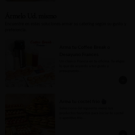
para bebida caliente que consta de té y 
café. Un detalle gourmet que acaricia, 
seduce y convierte cualquier mañana en 
Ármelo Ud. mismo
un pequeño lujo.
Encuentre en estas soluciones armar su catering según su gusto y
preferencia.
Arma tu Coffee Break o
Desayuno Frances
Un clásico Francia en tu oficina. Tu eliges 
lo que de acuerdo a tus gusto y 
presupuesto.

MAXIMO 20 PERSONAS.

Para seguridad de los alimentos, estos son 
enviados en cajas kraft porta alimentos.

CONDICIONES:

Arma tu coctel frío
Condiciones:

Selecciona del siguiente menú tus 
- Programar con 24 horas hábiles de 
productos favoritos para iniciar tu coctel 
anticipación o antes de las 12 hrs. del día 
o aperitivo frio.

anterior.

- Consultar stock vía chat o telefónica 
Cada producto se envía en caja kraft listas 
antes de pedir.

para delivery, perfectas para mantener su 
- Delivery de lunes a viernes a partir de las 