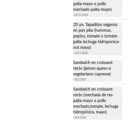
palta-mayo o pollo
mechado-palta-mayo)
+
$35.000
20 un. Tapaditos veganos
en pan pita (hummus,
pepino, tomate o tomate-
palta-lechuga hidroponica-
not mayo)
+
$25.800
Sandwich en croissant
recto (jamon-queso o
vegetariano capresse)
+
$3.500
Tapaditos en mini croissant
Sandwich en croissant
20 un.
recto (mechada de res-
Relleno a elección. 35 gr. c/u
palta-mayo o pollo
mechado,tomate, lechuga
hidropónica, mayo)
Estimados clientes, si tiene un requerimiento para HOY o en
+
$4.000
$29.900
Clo
menos de 24 hrs., consulte por whatsapp disponibilidad. Por
su atención, gracias