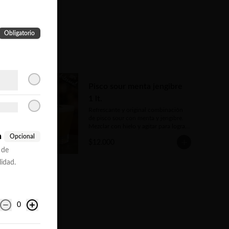
Obligatorio
Pisco sour menta jengibre
1 lt.
Refrescante y original combinación 
de pisco sour con menta y jengibre. 
Mezclar con hielo y agitar para lograr 
la espuma deseada.
n
Opcional
$12.000
 de
lidad.
0