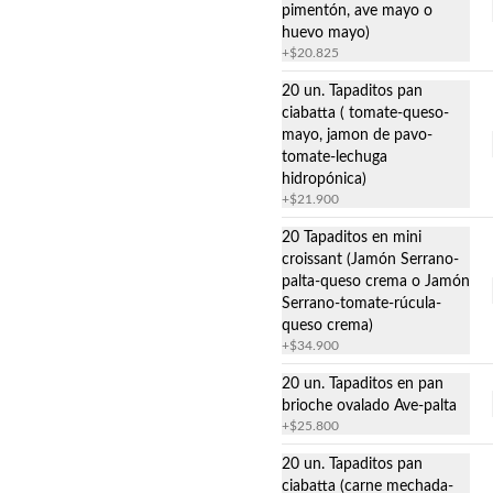
pimentón, ave mayo o
especialmente para deslumbrar a tus 
invitados con texturas ligeras, ácidas 
huevo mayo)
y cremosas, convirtiéndose en el 
+
$20.825
complemento premium ideal para 
cualquier buffet.

20 un. Tapaditos pan
ciabatta ( tomate-queso-
La Box vegetariana incluye:

mayo, jamon de pavo-
* 🍢 20 Brochetas Vegetarianas de 
tomate-lechuga
Autor: Colorida combinación de 
hidropónica)
vegetales de la estación asados y 
+
$21.900
sazonados al oliva.

20 Tapaditos en mini
* 🍄 15 Shots de Ceviche de 
Champiñón: Frescos cubos de 
croissant (Jamón Serrano-
champiñón marinados en un 
palta-queso crema o Jamón
delicado toque de limón, cebolla 
Serrano-tomate-rúcula-
morada y cilantro

queso crema)
+
$34.900
* 🥧 15 Mini Quiches de la Huerta: 
Medialuna dulce
Delicada masa quebrada artesanal 
con un suave, untuoso y cremoso 
20 un. Tapaditos en pan
Auténtica medialuna argentina. 
relleno vegetal

Elaborada con mantequilla, horneado 
brioche ovalado Ave-palta
dorado, sabor perfecto.

+
$25.800
¡Fresca, abundante y lista para 
disfrutar! La solución premium ideal 
Disponible en tres versiones: 
20 un. Tapaditos pan
para compartir y lucirte en cualquier 
espolvoreada con azúcar flor, rellenas 
ciabatta (carne mechada-
evento.
con manjar o con crema pastelera.