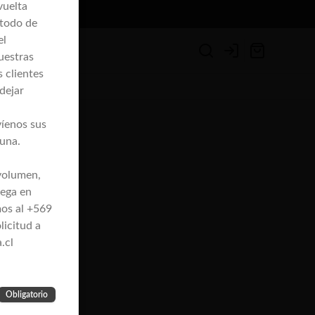
vuelta
”.
todo de
el
uestras
Login
s clientes
dejar
íenos sus
tuna.
 volumen,
rega en
mos al +569
licitud a
.cl
Obligatorio