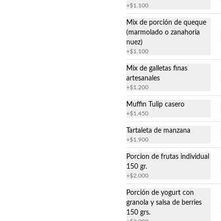
cerdo cargada de mucho sabor en 
+
$1.100
salsa BBQ.

40 grs. c/u
Mix de porción de queque
$30.000
(marmolado o zanahoria
nuez)
+
$1.100
Mix de galletas finas
artesanales
+
$1.200
Muffin Tulip casero
+
$1.450
Tartaleta de manzana
+
$1.900
Porcion de frutas individual
150 gr.
+
$2.000
Porción de yogurt con
granola y salsa de berries
150 grs.