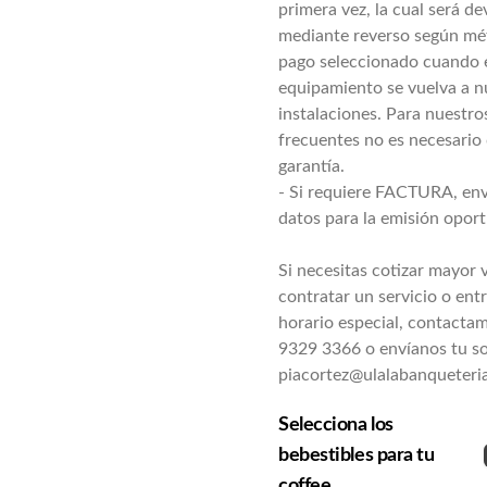
primera vez, la cual será de
ión / atención empresas / Confirma disponibilidad por WhatsApp
mediante reverso según mé
pago seleccionado cuando 
equipamiento se vuelva a n
instalaciones. Para nuestro
dar Vajilla
frecuentes no es necesario 
garantía.
- Si requiere FACTURA, env
datos para la emisión opor
enden y destacan en cualquier ocasión
Si necesitas cotizar mayor
contratar un servicio o ent
horario especial, contacta
9329 3366 o envíanos tu so
piacortez@ulalabanqueteria
Selecciona los
bebestibles para tu
coffee