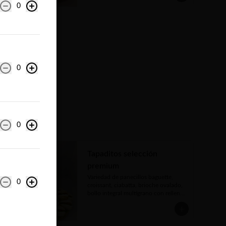
0
0
0
Tapaditos selección
premium
Variedad de panecillos baguette, 
0
croissant, ciabatta, brioche ovalado, 
bollo integral multigrano con rellenos 
a elección. (40 a 45 grs. c/u)

Maximo 2 tipos de panecillos y 2 
se
tipos de rellenos a elección.
