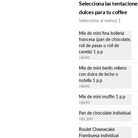
Selecciona las tentacione
Variedad de rollo de queso
dulces para tu coffee
Endentido!
crema relleno
Seleccione al menos 1
Rollo de queso crema. Selecciona tu 
relleno favorito. 400 gr. c/u
Mix de mini fina bollería
francesa (pan de chocolate,
$8.000
roll de pasas o roll de
canela) 1 p.p
+
$690
20 un. Mini brocheta de
Mix de mini berlín relleno
pollo envuelto en tocino
con dulce de leche o
nutella 1 p.p
ahumado
Goza el sabor de un exquisito bocado 
de pechuga de pollo envuelta en 
+
$690
tocino ahumado. 40 grs. c/u
Mix de mini muffin 1 p.p
$30.000
+
$690
Pan de chocolate individual
+
$1.100
Mini brochetas de cerdo
bbq
Roulet Cheesecake
Frambuesa individual
Disfruta de nuestras brochetas de 