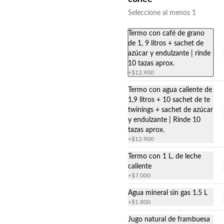
Seleccione al menos 1
s. Nuestros packs están diseñados para transformar cualquier reunión en 
Termo con café de grano
alidad. ¿Listo para celebrar? Elige el tamaño de tu pack, relájate y deja 
de 1, 9 litros + sachet de
azúcar y endulzante | rinde
10 tazas aprox.
+
$12.900
Pack Ulalá Clásico - 8
Bocados variados
Termo con agua caliente de
1,9 litros + 10 sachet de te
Eleva el nivel de tu reunión con un 
banquete boutique diseñado para 
twinings + sachet de azúcar
impresionar. Una combinación 
y endulzante | Rinde 10
perfecta de bocados calientes con 
tazas aprox.
salsas artesanales, sándwiches frescos 
+
$12.900
y un doble final dulce que todos 
amarán.

Termo con 1 L. de leche
El menú incluye:

caliente
Pack Ulalá premium - 8
* Mini sándwiches en pan brioche 
+
$7.000
bocados variados
rellenos de ave palta y ave pimentón

* Mini croissant  vegetariano con 
La máxima expresión de nuestra alta 
Agua mineral sin gas 1.5 L
queso, tomate cherry pesto

cocina en tu mesa. Disfruta de un 
+
$1.800
* Mini brocheta de jamón de pavo, 
banquete de lujo listo para servir, que 
tomate cherry, cubo de queso 
fusiona la frescura del salmón 
Jugo natural de frambuesa
mantecoso a las finas hierbas

ahumado, crujientes camarones al 