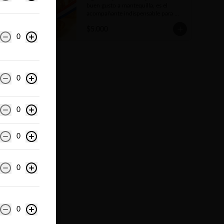
buen gusto a mantequilla, es el 
acompañante indispensable para 
darse un gusto a toda hora del día.
$5.000
0
0
0
0
0
0