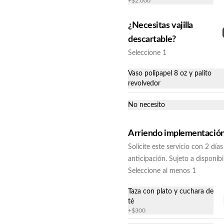
+
$2.000
¿Necesitas vajilla
descartable?
Seleccione 1
Vaso polipapel 8 oz y palito
revolvedor
Bebidas grandes a elección
No necesito
Arriendo implementació
Solicite este servicio con 2 días
anticipación. Sujeto a disponibi
Seleccione al menos 1
Taza con plato y cuchara de
té
Torta de Merengue
+
$300
"Frambuesa o Lúcuma