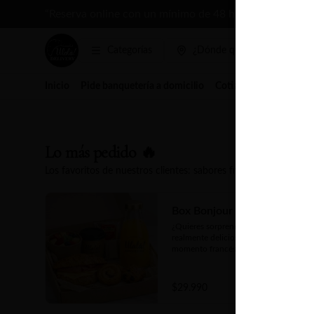
“Reserva online con un mínimo de 48 hrs. de anticipac
Categorías
¿Dónde quieres pedir?
Inicio
Pide banquetería a domicilio
Cotizar evento
Arrien
Lo más pedido 🔥
Los favoritos de nuestros clientes: sabores frescos, que sorpr
Box Bonjour Ulalá
¿Quieres sorprender con algo 
realmente delicioso o regalarte un 
momento francés?

Nuestra Box Bonjour Ulalá es la 
opción ideal, incluye un croissant 
$29.990
crujiente, jugo natural, fruta fresca de 
estación, dos piezas de mini bollería a 