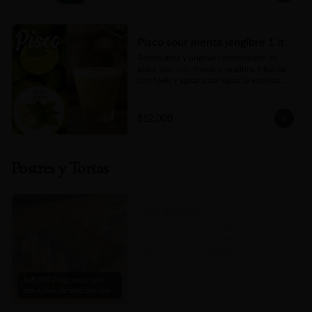
Pisco sour menta jengibre 1 lt.
Refrescante y original combinación de 
pisco sour con menta y jengibre. Mezclar 
con hielo y agitar para lograr la espuma 
deseada.
$12.000
Postres y Tortas
Mini postres
Mix de mini postres ideales para dar el 
toque dulce a tus banquetes.

Selecciona tus variedades (mínimo 20 
unidades)

Pedir con 4 días de anticipación, o 
$48.000 Programar con
consultar disponibilidad por nuestro chat 
con 4 dias de anticipación
en linea.