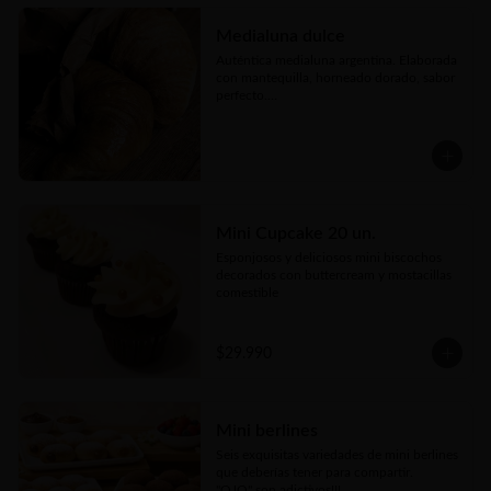
tierno corazón de queso fundido y 
topping de reducción de vino

Medialuna dulce
🥖 25 Mozzarella Sticks: Dedos de queso 
Auténtica medialuna argentina. Elaborada 
mozzarella premium empanizados y ultra 
con mantequilla, horneado dorado, sabor 
crujientes acompañados de salsa untable
perfecto.

Disponible en tres versiones: 
espolvoreada con azúcar flor, rellenas con 
manjar o con crema pastelera.
Mini Cupcake 20 un.
Esponjosos y deliciosos mini biscochos 
decorados con buttercream y mostacillas 
comestible
$29.990
Mini berlines
Seis exquisitas variedades de mini berlines 
que deberías tener para compartir. 

"OJO" son adictivos!!!
