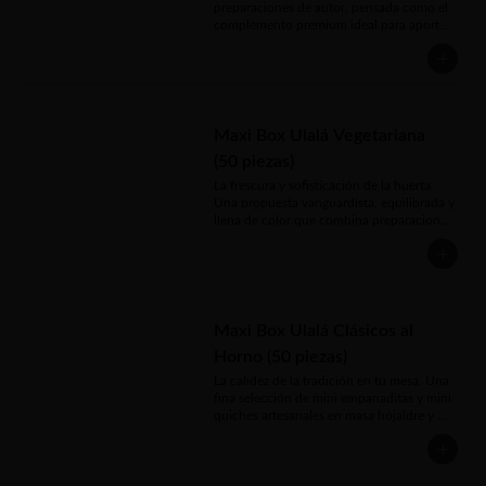
queso azul, romero y lechuga

preparaciones de autor, pensada como el 
caramelizado, mote fresco y un huesillo 
* Berlines

complemento premium ideal para aportar 
tierno

* Profiterol de chocolate

un toque sofisticado y costero a tus packs 
* Dulces Tradicionales Chilenos: Selección 
* Mini pie de limón
de cocktail. La combinación definitiva 
mini de repostería típica : chilenitos con 
para un buffet elegante y listo para 
manjar, empolvados o alfajores de 
disfrutar.

hojarasca

* Bebida en Lata: Variedad a elección para 
Incluye:

Maxi Box Ulalá Vegetariana
refrescar el paladar

* Botella de Agua: Agua mineral para 
(50 piezas)
* 15 Brocheta de camarón ecuatoriano 
mantener la hidratación durante el festejo

con salsa de palta al cilantro o 15 
La frescura y sofisticación de la huerta. 
Brochetas de camarón ecuatoriano 
Una propuesta vanguardista, equilibrada y 
Una experiencia ultra patriótica, 
apanado en panko y coco con topping de 
llena de color que combina preparaciones 
contundente y con todo lo necesario para 
salsa de mango

frías de autor con bocados horneados. 
celebrar como corresponde en un solo 
* 15 crostini tártaro de salmón o atún

Diseñada especialmente para deslumbrar 
click.

* 20 shot de ceviche mixto de reineta, 
a tus invitados con texturas ligeras, ácidas 
salmón y camarones o 20 shot de ceviche 
y cremosas, convirtiéndose en el 
Consulta disponibilidad de nuestro pack 
de reineta
complemento premium ideal para 
Aro, Aro, Aro en su versión mini. 
cualquier buffet.

Bocaditos de fiestas patrias en formato 
Maxi Box Ulalá Clásicos al
cocktail.
Horno (50 piezas)
La Box vegetariana incluye:

La calidez de la tradición en tu mesa. Una 
* 🍢 20 Brochetas Vegetarianas de Autor: 
fina selección de mini empanaditas y mini 
Colorida combinación de vegetales de la 
quiches artesanales en masa hojaldre y 
estación asados y sazonados al oliva.

quebrada, horneados a la perfección. El 
complemento caliente y reconfortante 
* 🍄 15 Shots de Ceviche de Champiñón: 
ideal para aportar volumen y variedad a 
Frescos cubos de champiñón marinados 
tus packs de cocktail. Listos para darle un 