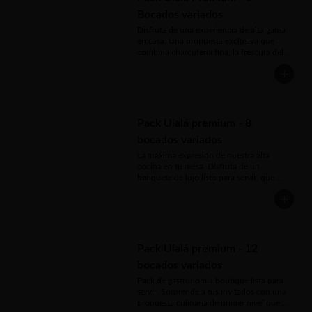
* Mini pie de limón
Bocados variados
* Mini croissant mousse de salmón

* Mini ciabatta champiñones salteados, 
Disfruta de una experiencia de alta gama 
mayo y berros

en casa. Una propuesta exclusiva que 
* Brioche ave palta / ave pimentón

combina charcutería fina, la frescura del 
* Mini brocheta capresse con queso 
queso bocconcini, bocados calientes de 
mantecoso y tomate cherry

nuestra tradición gourmet y un tierno final 
* Brocheta bolita de carne con reducción 
dulce. Ideal para sorprender a los 
de vino tinto

paladares más exigentes con un montaje 
* Mini brocheta pollo envuelto en tocino 
impecable.

ahumado

Pack Ulalá premium - 8
* Mini croissant de pollo a la plancha y 
Tu Box Premium incluye:

tomate asado

bocados variados
* Mini quiche mixtos

* Mini croissant con jamón serrano, queso 
La máxima expresión de nuestra alta 
* Mini brioche mechada queso

crema, rúcula y aceituna negra

cocina en tu mesa. Disfruta de un 
* Mini brownie fudge

* Mini croissant  vegetariano bocconcini, 
banquete de lujo listo para servir, que 
* Mini pie de limón

tomate cherry, lechuga y pesto

fusiona la frescura del salmón ahumado, 
* Mini eclair
* Brocheta de pastrami, queso mantecoso. 
crujientes camarones al panko, 
tomate Cherry, pepinillo encurtido y 
sofisticadas carnes de autor y un sublime 
aceituna

cierre de pastelería parisina. ¡Perfecto para 
* Mini pastel de choclo

impresionar sin mover un dedo!

* Mini hamburguesa de tomate, palta y 
Pack Ulalá premium - 12
mayonesa

Tu experiencia de Alta Gama incluye:

* Berlines
bocados variados
* Mini ciabatta con salmón ahumado, 
Pack de gastronomía boutique lista para 
queso crema y rúcula

servir. Sorprende a tus invitados con una 
* Mini brioche beterraga, lomo kassler, 
propuesta culinaria de primer nivel que 
palta laminada y mayo
