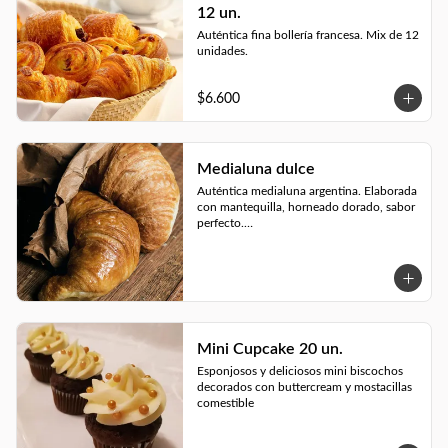
12 un.
Auténtica fina bollería francesa. Mix de 12 
unidades.
$6.600
Medialuna dulce
Auténtica medialuna argentina. Elaborada 
con mantequilla, horneado dorado, sabor 
perfecto.

Disponible en tres versiones: 
espolvoreada con azúcar flor, rellenas con 
manjar o con crema pastelera.
Mini Cupcake 20 un.
Esponjosos y deliciosos mini biscochos 
decorados con buttercream y mostacillas 
comestible