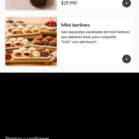
$29.990
Mini berlines
Seis exquisitas variedades de mini berlines 
que deberías tener para compartir. 

"OJO" son adictivos!!!

✔️Mini berlín relleno de Nutella

✔️Mini berlín relleno de caramelo

✔️Mini berlín relleno de chocolate blanco

✔️Mini berlín relleno de manjar

✔️Mini berlín de frutos rojos

✔️Mini berlín de masa de cacao relleno de 
chocolate

Disfrútalos a cualquier hora del día.