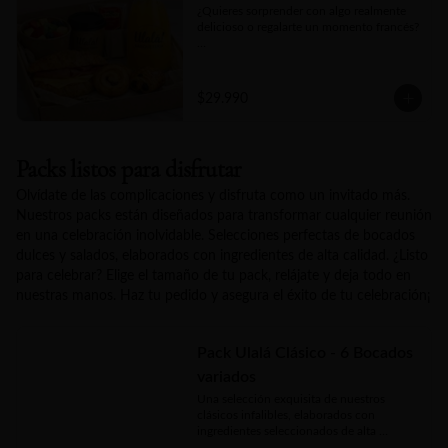
¿Quieres sorprender con algo realmente 
delicioso o regalarte un momento francés?

Nuestra Box Bonjour Ulalá es la opción 
ideal, incluye un croissant crujiente, jugo 
natural, fruta fresca de estación, dos 
$29.990
piezas de mini bollería a elección y un kit 
para bebida caliente que consta de té y 
café. Un detalle gourmet que acaricia, 
seduce y convierte cualquier mañana en 
Packs listos para disfrutar
un pequeño lujo.
Olvídate de las complicaciones y disfruta como un invitado más.
Nuestros packs están diseñados para transformar cualquier reunión
en una celebración inolvidable. Selecciones perfectas de bocados
dulces y salados, elaborados con ingredientes de alta calidad. ¿Listo
para celebrar? Elige el tamaño de tu pack, relájate y deja todo en
nuestras manos. Haz tu pedido y asegura el éxito de tu celebración¡
Pack Ulalá Clásico - 6 Bocados
variados
Una selección exquisita de nuestros 
clásicos infalibles, elaborados con 
ingredientes seleccionados de alta 
calidad. El equilibrio perfecto entre 