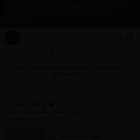
“Reserva online con un mínimo de 48 hrs. de anticipación /
atención empresas / Confirma disponibilidad por
WhatsApp”.
Login
¿Dónde quieres pedir?
Inicio
Pide banquetería a domicilio
Cotizar evento
Arriendar Vajilla
Lo más pedido 🔥
Los favoritos de nuestros clientes: sabores frescos, que sorprenden
y destacan en cualquier ocasión
Box Bonjour Ulalá