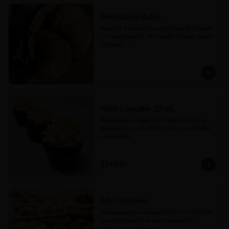
tierno corazón de queso fundido y 
topping de reducción de vino

Medialuna dulce
🥖 25 Mozzarella Sticks: Dedos de queso 
Auténtica medialuna argentina. Elaborada 
mozzarella premium empanizados y ultra 
con mantequilla, horneado dorado, sabor 
crujientes acompañados de salsa untable
perfecto.

Disponible en tres versiones: 
espolvoreada con azúcar flor, rellenas con 
manjar o con crema pastelera.
Mini Cupcake 20 un.
Esponjosos y deliciosos mini biscochos 
decorados con buttercream y mostacillas 
comestible
$29.990
Mini berlines
Seis exquisitas variedades de mini berlines 
que deberías tener para compartir. 

"OJO" son adictivos!!!
