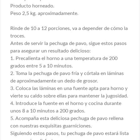
para bebida caliente que consta de té y 
Producto horneado.
café. Un detalle gourmet que acaricia, 
seduce y convierte cualquier mañana en 
Peso 2,5 kg. aproximadamente.
Ármelo Ud. mismo
un pequeño lujo.
Encuentre en estas soluciones armar su catering según su gusto y
Rinde de 10 a 12 porciones, va a depender de cómo la
preferencia.
troces.
Antes de servir la pechuga de pavo, sigue estos pasos
Arma tu Coffee Break o
para asegurar un resultado delicioso:
Desayuno Frances
1. Precalienta el horno a una temperatura de 200
Un clásico Francia en tu oficina. Tu eliges 
grados entre 5 a 10 minutos.
lo que de acuerdo a tus gusto y 
2. Toma la pechuga de pavo fría y córtala en láminas
presupuesto.

MAXIMO 20 PERSONAS.

de aproximadamente un dedo de grosor.
3. Coloca las láminas en una fuente apta para horno y
Para seguridad de los alimentos, estos son 
enviados en cajas kraft porta alimentos.

vierte su caldo sobre ellas para mantener la jugosidad.
4. Introduce la fuente en el horno y cocina durante
CONDICIONES:

Arma tu coctel frío
Condiciones:

unos 8 a 10 minutos a 200 grados.
Selecciona del siguiente menú tus 
- Programar con 24 horas hábiles de 
productos favoritos para iniciar tu coctel 
5. Acompaña esta deliciosa pechuga de pavo rellena
anticipación o antes de las 12 hrs. del día 
o aperitivo frio.

anterior.

con nuestras exquisitas guarniciones.
- Consultar stock vía chat o telefónica 
Cada producto se envía en caja kraft listas 
Siguiendo estos pasos, tu pechuga de pavo estará lista
antes de pedir.

para delivery, perfectas para mantener su 
- Delivery de lunes a viernes a partir de las 