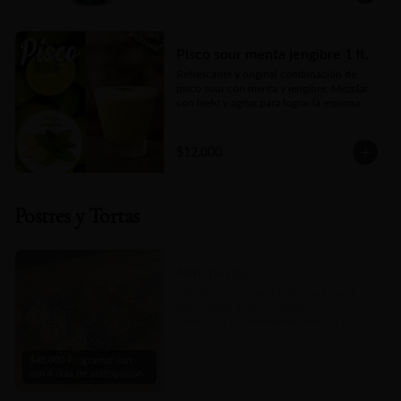
Pisco sour menta jengibre 1 lt.
Refrescante y original combinación de 
pisco sour con menta y jengibre. Mezclar 
con hielo y agitar para lograr la espuma 
deseada.
$12.000
Postres y Tortas
Mini postres
Mix de mini postres ideales para dar el 
toque dulce a tus banquetes.

Selecciona tus variedades (mínimo 20 
unidades)

Pedir con 4 días de anticipación, o 
$48.000 Programar con
consultar disponibilidad por nuestro chat 
con 4 dias de anticipación
en linea.