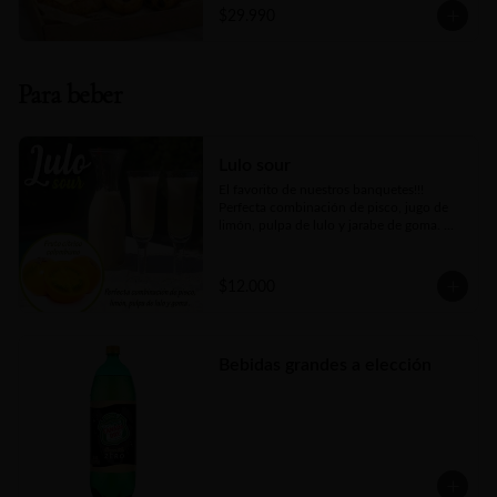
(rinde de 4 a 5 porciones)
natural, fruta fresca de estación, dos 
$29.990
piezas de mini bollería a elección y un kit 
para bebida caliente que consta de té y 
café. Un detalle gourmet que acaricia, 
seduce y convierte cualquier mañana en 
Para beber
un pequeño lujo.
Lulo sour
El favorito de nuestros banquetes!!! 
Perfecta combinación de pisco, jugo de 
limón, pulpa de lulo y jarabe de goma. 
Todo ello agítalo en coctelera con hielo y 
servir.
$12.000
Bebidas grandes a elección