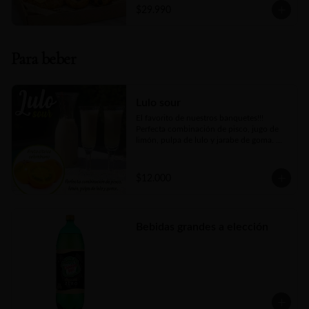
(rinde de 4 a 5 porciones)
natural, fruta fresca de estación, dos 
$29.990
piezas de mini bollería a elección y un kit 
para bebida caliente que consta de té y 
café. Un detalle gourmet que acaricia, 
seduce y convierte cualquier mañana en 
Para beber
un pequeño lujo.
Lulo sour
El favorito de nuestros banquetes!!! 
Perfecta combinación de pisco, jugo de 
limón, pulpa de lulo y jarabe de goma. 
Todo ello agítalo en coctelera con hielo y 
servir.
$12.000
Bebidas grandes a elección