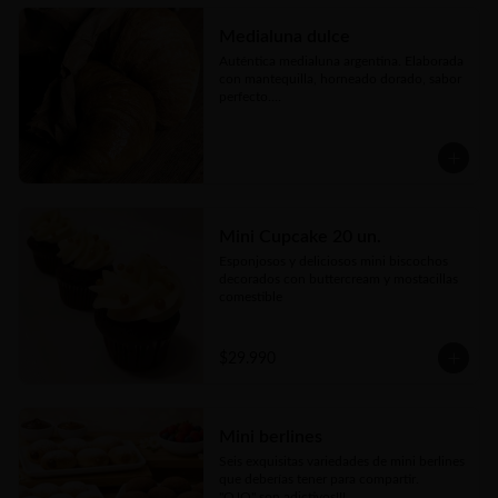
tierno corazón de queso fundido y 
topping de reducción de vino

Medialuna dulce
🥖 25 Mozzarella Sticks: Dedos de queso 
Auténtica medialuna argentina. Elaborada 
mozzarella premium empanizados y ultra 
con mantequilla, horneado dorado, sabor 
crujientes acompañados de salsa untable
perfecto.

Disponible en tres versiones: 
espolvoreada con azúcar flor, rellenas con 
manjar o con crema pastelera.
Mini Cupcake 20 un.
Esponjosos y deliciosos mini biscochos 
decorados con buttercream y mostacillas 
comestible
$29.990
Mini berlines
Seis exquisitas variedades de mini berlines 
que deberías tener para compartir. 

"OJO" son adictivos!!!
