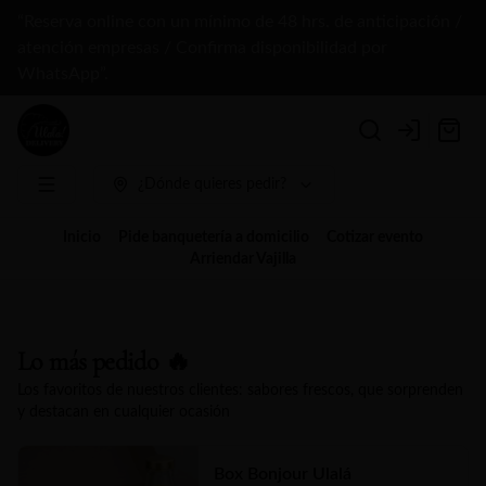
“Reserva online con un mínimo de 48 hrs. de anticipación /
atención empresas / Confirma disponibilidad por
WhatsApp”.
Login
¿Dónde quieres pedir?
Inicio
Pide banquetería a domicilio
Cotizar evento
Arriendar Vajilla
Lo más pedido 🔥
Los favoritos de nuestros clientes: sabores frescos, que sorprenden
y destacan en cualquier ocasión
Box Bonjour Ulalá