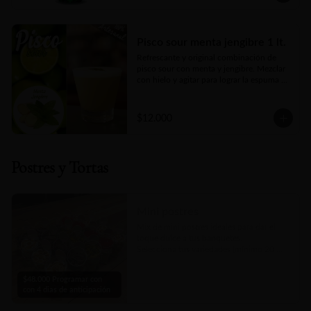
Pisco sour menta jengibre 1 lt.
Refrescante y original combinación de 
pisco sour con menta y jengibre. Mezclar 
con hielo y agitar para lograr la espuma 
deseada.
$12.000
Postres y Tortas
Mini postres
Mix de mini postres ideales para dar el 
toque dulce a tus banquetes.

Selecciona tus variedades (mínimo 20 
unidades)

Pedir con 4 días de anticipación, o 
$48.000 Programar con
consultar disponibilidad por nuestro chat 
con 4 dias de anticipación
en linea.