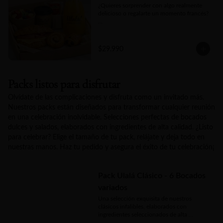
¿Quieres sorprender con algo realmente 
delicioso o regalarte un momento francés?

Nuestra Box Bonjour Ulalá es la opción 
ideal, incluye un croissant crujiente, jugo 
natural, fruta fresca de estación, dos 
$29.990
piezas de mini bollería a elección y un kit 
para bebida caliente que consta de té y 
café. Un detalle gourmet que acaricia, 
seduce y convierte cualquier mañana en 
Packs listos para disfrutar
un pequeño lujo.
Olvídate de las complicaciones y disfruta como un invitado más.
Nuestros packs están diseñados para transformar cualquier reunión
en una celebración inolvidable. Selecciones perfectas de bocados
dulces y salados, elaborados con ingredientes de alta calidad. ¿Listo
para celebrar? Elige el tamaño de tu pack, relájate y deja todo en
nuestras manos. Haz tu pedido y asegura el éxito de tu celebración¡
Pack Ulalá Clásico - 6 Bocados
variados
Una selección exquisita de nuestros 
clásicos infalibles, elaborados con 
ingredientes seleccionados de alta 
calidad. El equilibrio perfecto entre 